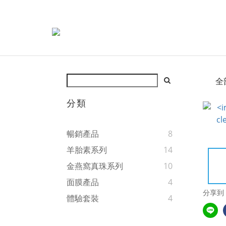
全
分類
暢銷產品
8
羊胎素系列
14
金燕窩真珠系列
10
面膜產品
4
分享到
體驗套裝
4