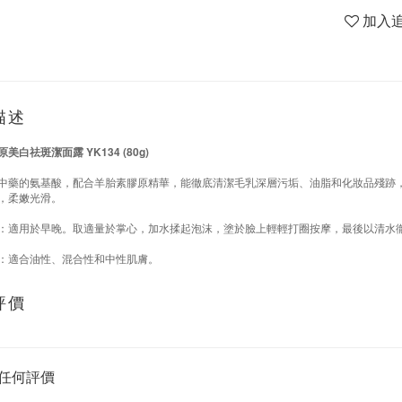
加入
描述
YK134 (80g)
原美白祛斑潔面露
中藥的氨基酸，配合羊胎素膠原精華，能徹底清潔毛乳深層污垢、油脂和化妝品殘跡
，柔嫩光滑。
：適用於早晚。取適量於掌心，加水揉起泡沫，塗於臉上輕輕打圈按摩，最後以清水
：適合油性、混合性和中性肌膚。
評價
任何評價