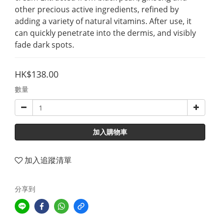
other precious active ingredients, refined by 
adding a variety of natural vitamins. After use, it 
can quickly penetrate into the dermis, and visibly 
fade dark spots.
HK$138.00
數量
加入購物車
加入追蹤清單
分享到