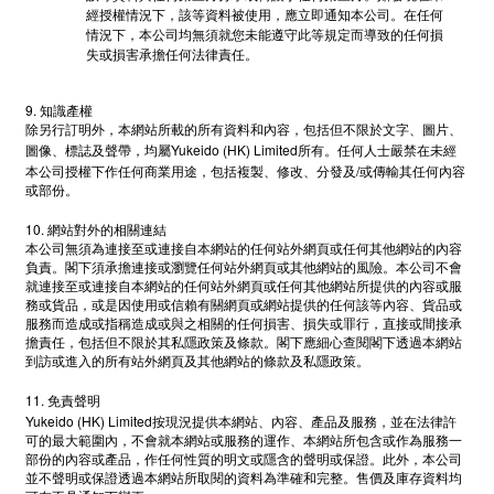
經授權情況下，該等資料被使用，應立即通知本公司。在任何
情況下，本公司均無須就您未能遵守此等規定而導致的任何損
失或損害承擔任何法律責任。
9.
知識產權
除另行訂明外，本網站所載的所有資料和內容，包括但不限於文字、圖片、
Yukeido (HK) Limited
圖像、標誌及聲帶，均屬
所有。任何人士嚴禁在未經
/
本公司授權下作任何商業用途，包括複製、修改、分發及
或傳輸其任何內容
或部份。
10.
網站對外的相關連結
本公司無須為連接至或連接自本網站的任何站外網頁或任何其他網站的內容
負責。閣下須承擔連接或瀏覽任何站外網頁或其他網站的風險。本公司不會
就連接至或連接自本網站的任何站外網頁或任何其他網站所提供的內容或服
務或貨品，或是因使用或信賴有關網頁或網站提供的任何該等內容、貨品或
服務而造成或指稱造成或與之相關的任何損害、損失或罪行，直接或間接承
擔責任，包括但不限於其私隱政策及條款。閣下應細心查閱閣下透過本網站
到訪或進入的所有站外網頁及其他網站的條款及私隱政策。
11.
免責聲明
Yukeido (HK) Limited
按現況提供本網站、內容、產品及服務，並在法律許
可的最大範圍內，不會就本網站或服務的運作、本網站所包含或作為服務一
部份的內容或產品，作任何性質的明文或隱含的聲明或保證。此外，本公司
並不聲明或保證透過本網站所取閱的資料為準確和完整。售價及庫存資料均