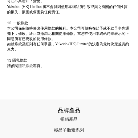
可在不具通知下變更。
Yukeido (HK) Limited
將不會就因使用本網站所引致或與之有關的任何性質
的損失、損害或傷害負任何責任。
12. 一般條款
本公司保留隨時修改使用條款的權利。本公司可隨時在給予或不給予事先通
知下，修改、終止或撤銷此相關使用條款。當您在使用本網站時即表示閣下
同意所有已更改的使用條款。
如就條款及細則有任何爭議，Yukeido (HK) Limited的決定為最終決定並具約
束力。
13.
隱私條款
隱私條款
請參閱
專頁。
品牌產品
暢銷產品
極品羊胎素系列