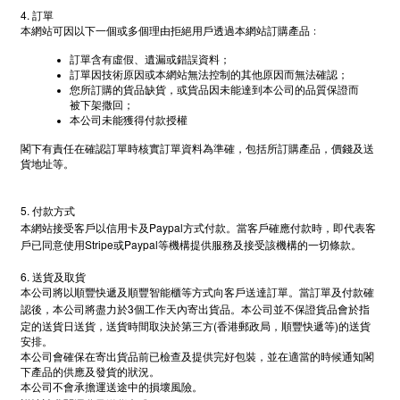
4.
訂單
本網站可因以下一個或多個理由拒絕用戶透過本網站訂購產品﹕
訂單含有虛假、遺漏或錯誤資料；
訂單因技術原因或本網站無法控制的其他原因而無法確認；
您所訂購的貨品缺貨，或貨品因未能達到本公司的品質保證而
被下架撒回；
本公司未能獲得付款授權
閣下有責任在確認訂單時核實訂單資料為準確，包括所訂購產品，價錢及送
貨地址等。
5.
付款方式
Paypal
本網站接受客戶以信用卡及
方式付款。當客戶確應付款時，即代表客
Stripe
Paypal
戶已同意使用
或
等機構提供服務及接受該機構的一切條款。
6.
送貨及取貨
本公司將以順豐快遞及順豐智能櫃等方式向客戶送達訂單。當訂單及付款確
3
認後，本公司將盡力於
個工作天內寄出貨品。本公司並不保證貨品會於指
(
)
定的送貨日送貨，送貨時間取決於第三方
香港郵政局，順豐快遞等
的送貨
安排。
本公司會確保在寄出貨品前已檢查及提供完好包裝，並在適當的時候通知閣
下產品的供應及發貨的狀況。
本公司不會承擔運送途中的損壞風險。