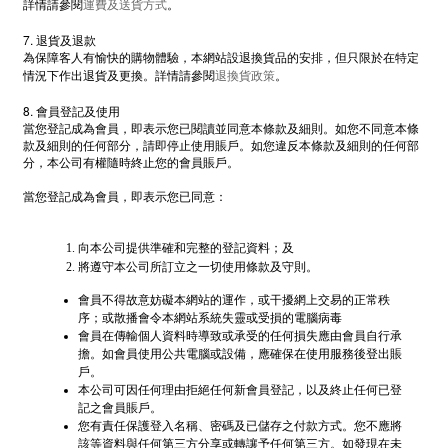
運費及送貨方式
詳情請參閱
。
7.
退貨及退款
為保障客人有愉快的購物體驗，本網站設退換貨品的安排，但只限於在特定
退換貨政策
情況下作出退貨及更換。詳情請參閱
。
8.
會員登記及使用
當您登記成為會員，即表示您已閱讀並同意本條款及細則。如您不同意本條
款及細則的任何部分，請即停止使用賬戶。如您違反本條款及細則的任何部
分，本公司有權隨時終止您的會員賬戶。
當您登記成為會員，即表示您已同意：
向本公司提供準確和完整的登記資料；及
將遵守本公司所訂立之一切使用條款及守則。
會員不得故意妨礙本網站的運作，或干擾網上交易的正常秩
序；或散播會令本網站系統失靈或受損的電腦病毒
會員在傳輸個人資料時導致或承受的任何損失應由會員自行承
擔。如會員使用公共電腦或設備，應確保在使用服務後登出賬
戶。
本公司可因任何理由拒絕任何新會員登記，以及終止任何已登
記之會員賬戶。
您有責任保護登入名稱、密碼及已儲存之付款方式。您不應將
該等資料與任何第三方分享或轉讓予任何第三方。如發現在未