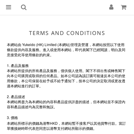
TERMS AND CONDITIONS
Yukeido (HK) Limited (
)
本網站由
本網站
管理及營運，本網站按照以下使用
條款提供內容及服務。進入或使用本網站，即代表閣下已經閱讀，明白及同
意接受此等使用條款的約束。
1.
產品及服務
本網站所提供的所有產品及服務，僅供個人使用。閣下不得出售或轉售閣下
向本公司購買或取得的任何產品。如本公司認為該訂購可能違反本公司的使
用條款，本公司保留在給予或不給予通知下，按本公司的決定取消或更改透
過本網站進行的訂單。
2.
產品描述
本網站將盡力為本網站的內容和產品提供詳盡的描述，但本網站並不保證內
容和產品描述均為完整和無誤。
3.
價格
HKD
本網站所標示的價錢為港幣
，本網站暫不接客戶以其他貨幣付款。當訂
單獲接納時即代表您同意以港幣支付網站所顯示的價錢。