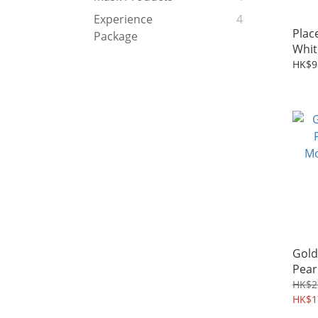
Experience
4
Plac
Package
Whit
Clea
HK$9
Gold
Pear
Mois
HK$2
YK7
HK$1