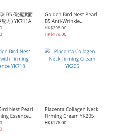
珠 B5 保濕潔面
Golden Bird Nest Pearl
配方) YK711A
B5 Anti-Wrinkle
Hydrating Essence
0
HK$298.00
0
YK714A
HK$179.00
ird Nest Pearl
Placenta Collagen Neck
ming Essence
Firming Cream YK205
0
HK$176.00
0