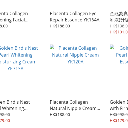
enta Collagen
Placenta Collagen Eye
金燕窩真
ening Facial
Repair Essence YK164A
乳液(升級
nser YK134
8.00
HK$188.00
HK$138.0
HK$101.0
en Bird's Nest
Placenta Collagen
Golden B
l Whitening
Natural Nipple Cream
with Fir
turizing Cream
YK120A
YK718
98.00
HK$188.00
HK$298.0
13A
79.00
HK$179.0