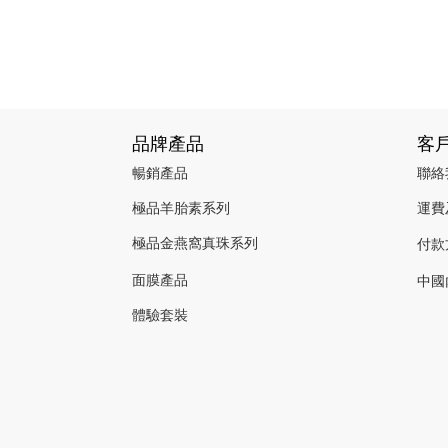
品牌產品
客
暢銷產品
聯絡
極品羊胎素系列
運費
極品金燕窩真珠系列
付款
面膜產品
中國
體驗套裝