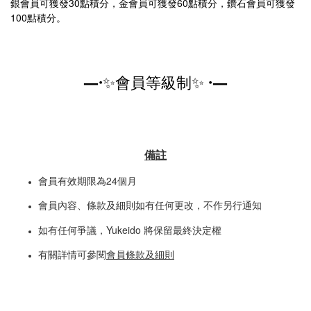
30
60
銀會員可獲發
點積分，金會員可獲發
點積分，鑽石會員可獲發
100
點積分。
—·
會員等級制
·—
✨
✨
備註
24
會員有效期限為
個月
會員內容、條款及細則如有任何更改，不作另行通知
Yukeido
如有任何爭議，
將保留最終決定權
有關詳情可參閱
會員條款及細則