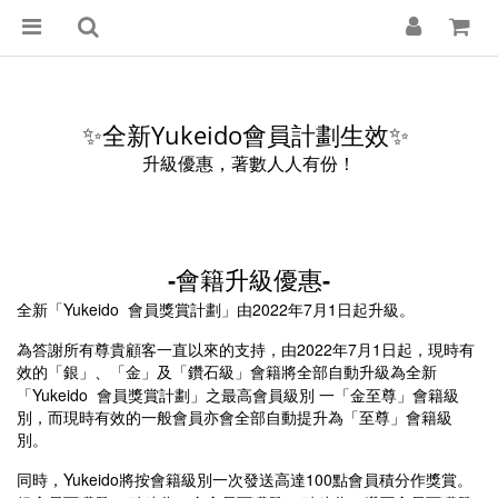
全新Yukeido會員計劃生效
✨
✨
升級優惠，著數人人有份！
-
-
會籍升級優惠
Yukeido
2022
7
1
全新「
會員獎賞計劃」由
年
月
日起升級。
2022年7
1
為答謝所有尊貴顧客一直以來的支持，由
月
日起，現時有
效的「銀」、「金」及「鑽石級」會籍將全部自動升級為全新
Yukeido
「
會員獎賞計劃」之最高會員級別 一「金至尊」會
籍
級
別，而現時有效的一般會員亦會全部自動提升為「至尊」會籍級
別。
Yukeido
100
同時，
將按會籍級別一次發送高達
點會員積分作獎賞。