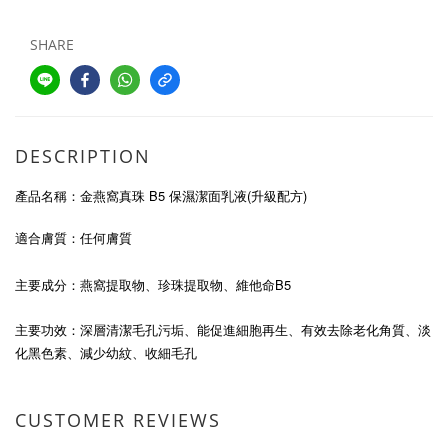
SHARE
DESCRIPTION
B5
(
)
產品名稱：金燕窩真珠
保濕潔面乳液
升級配方
適合膚質：任何膚質
主要成分：燕窩
提取物
、珍珠
提取物
、維他命B5
主要功效
：深層清潔毛孔污垢、能促進細胞再生、有效去除老化角質、淡
化黑色素、減少幼紋、收細毛孔
CUSTOMER REVIEWS