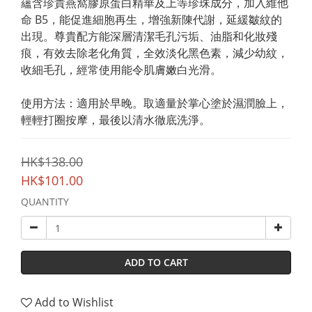
蘊含珍貴燕窩膠原蛋白精華及上等珍珠成分，加入維他
命 B5，能促進細胞再生，增強新陳代謝，延緩皺紋的
出現。尊貴配方能深層清潔毛孔污垢、油脂和化妝殘
痕，有效去除老化角質，全效淡化黑色素，減少幼紋，
收細毛孔，經常使用能令肌膚嫩白光滑。
使用方法：適用於早晚。取適量於掌心塗於濕潤臉上，
輕輕打圈按摩，最後以清水徹底洗淨。
HK$138.00
HK$101.00
QUANTITY
ADD TO CART
Add to Wishlist