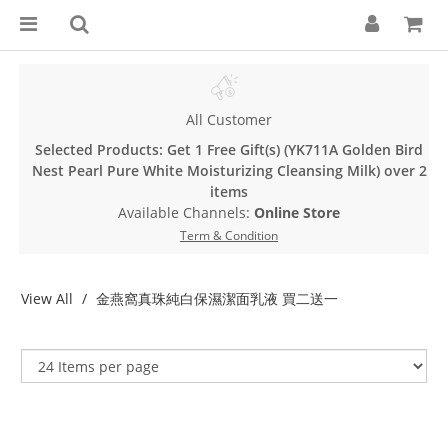
All Customer
Selected Products: Get 1 Free Gift(s) (YK711A Golden Bird
Nest Pearl Pure White Moisturizing Cleansing Milk) over 2
items
Available Channels:
Online Store
Term & Condition
View All
金燕窩真珠純白保濕潔面乳液 買二送一